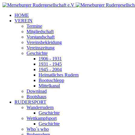
HOME
VEREIN
Termine
Mitgliedschaft
Vorstandschaft
Vereinsbekleidung
Vereinszeitung
Geschichte
1906 - 1931
1931 - 1945
1945 - 2004
Heimatliches Rudern
Bootsschlepp
Mittelkanal
Download
Bootshaus
RUDERSPORT
Wanderrudern
Geschichte
Wettkampfsport
Geschichte
Who´s who
Proberudern