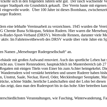
ckelte sich in den folgenden Jahren sehr gut. Der rasch wachsende Ve
ger Stadtpark ein Grundstück gekauft. Der Verein baute mit eigenen 
 eingeweiht wurde. Über 100 Jahre ist dieses Bootshaus, zwischenzei
urger Ruderer.
n eine lebhafte Vereinsarbeit zu verzeichnen. 1945 wurden die Verei
BSG Chemie Buna Schkopau, Sektion Rudern. Hier waren die Mersebur
en-Ruder-Sport-Verband (DRSV). Wertvolle Rennen, darunter viele Mei
ktiv. Im Fahrtenwettbewerb des DRSV wurde über viele Jahre ein Spi
ten Namen „Merseburger Rudergesellschaft“ an.
 Gebäude mit großen Aufwand renoviert. Auch das sportliche Leben hat s
nicht aus. Unsere Rennruderer, hauptsächlich im Mastersbereich (ab 27
Regatten mit einigen Titeln vom Einer bis zum Achter heimgekehrt. Di
 Wanderrudern wird verstärkt betrieben und unsere Ruderer haben bish
 Unstrut, Saale, Neckar, Havel, Oder, Mecklenburger Seenplatte, Ma
ücke, schöne Städte, herrliche Landschaften sind der Lohn bei diesen 
 das zeigt, dass man den Rudersport bis in das hohe Alter betreiben kan
terschiedlichsten Veranstaltungen, wie Fasching, Winterwanderung, Fah