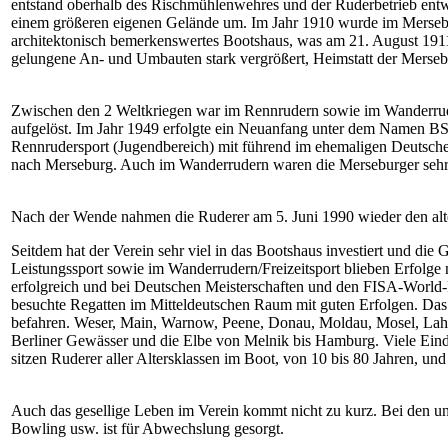
entstand oberhalb des Rischmühlenwehres und der Ruderbetrieb entwi
einem größeren eigenen Gelände um. Im Jahr 1910 wurde im Mersebur
architektonisch bemerkenswertes Bootshaus, was am 21. August 1911
gelungene An- und Umbauten stark vergrößert, Heimstatt der Merseb
Zwischen den 2 Weltkriegen war im Rennrudern sowie im Wanderruder
aufgelöst. Im Jahr 1949 erfolgte ein Neuanfang unter dem Namen 
Rennrudersport (Jugendbereich) mit führend im ehemaligen Deutsch
nach Merseburg. Auch im Wanderrudern waren die Merseburger sehr a
Nach der Wende nahmen die Ruderer am 5. Juni 1990 wieder den al
Seitdem hat der Verein sehr viel in das Bootshaus investiert und die
Leistungssport sowie im Wanderrudern/Freizeitsport blieben Erfolge 
erfolgreich und bei Deutschen Meisterschaften und den FISA-World-
besuchte Regatten im Mitteldeutschen Raum mit guten Erfolgen. Das
befahren. Weser, Main, Warnow, Peene, Donau, Moldau, Mosel, Lahn,
Berliner Gewässer und die Elbe von Melnik bis Hamburg. Viele Eindr
sitzen Ruderer aller Altersklassen im Boot, von 10 bis 80 Jahren, und
Auch das gesellige Leben im Verein kommt nicht zu kurz. Bei den un
Bowling usw. ist für Abwechslung gesorgt.