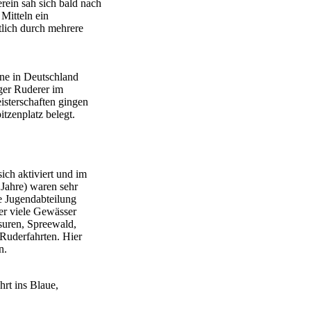
rein sah sich bald nach
Mitteln ein
tlich durch mehrere
ne in Deutschland
ger Ruderer im
sterschaften gingen
tzenplatz belegt.
ich aktiviert und im
 Jahre) waren sehr
e Jugendabteilung
er viele Gewässer
suren, Spreewald,
Ruderfahrten. Hier
n.
rt ins Blaue,