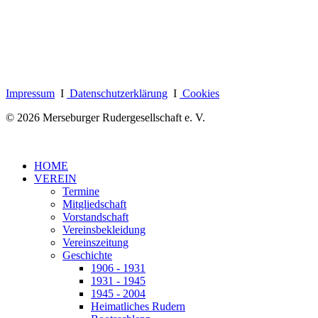
Impressum
I
Datenschutzerklärung
I
Cookies
© 2026 Merseburger Rudergesellschaft e. V.
HOME
VEREIN
Termine
Mitgliedschaft
Vorstandschaft
Vereinsbekleidung
Vereinszeitung
Geschichte
1906 - 1931
1931 - 1945
1945 - 2004
Heimatliches Rudern