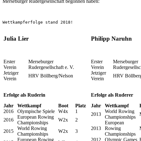
Merseburger Rudergesellschaft begonnen haben:
Wettkampferfolge stand 2018!
Julia Lier
Philipp Naruhn
Erster
Merseburger
Erster
Merseburger
Verein
Rudergesellschaft e. V.
Verein
Rudergesellsch
Jetziger
Jetziger
HRV Böllberg/Nelson
HRV Böllber
Verein
Verein
Erfolge als Ruderin
Erfolge als Ruderer
Jahr
Wettkampf
Boot
Platz
Jahr
Wettkampf
2016
Olympische Spiele
W4x
1
World Rowing
2013
European Rowing
Championships
2016
W2x
2
Championships
European
World Rowing
2013
Rowing
2015
W2x
3
Championships
Championships
European Rowing
2012
Olympic Games