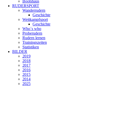
Bootshaus
RUDERSPORT
Wanderrudern
Geschichte
Wettkampfsport
Geschichte
Who´s who
Proberudern
Rudern lernen
Trainingszeiten
Statistiken
BILDER
2019
2018
2017
2016
2015
2014
2025