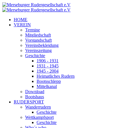
HOME
VEREIN
Termine
Mitgliedschaft
Vorstandschaft
Vereinsbekleidung
Vereinszeitung
Geschichte
1906 - 1931
1931 - 1945
1945 - 2004
Heimatliches Rudern
Bootsschlepp
Mittelkanal
Download
Bootshaus
RUDERSPORT
Wanderrudern
Geschichte
Wettkampfsport
Geschichte
Who´s who