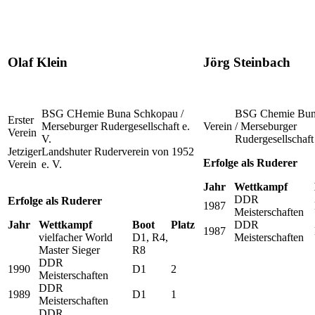
Olaf Klein
Jörg Steinbach
BSG CHemie Buna Schkopau /
BSG Chemie Bun
Erster
Merseburger Rudergesellschaft e.
Verein
/ Merseburger
Verein
V.
Rudergesellschaft 
Jetziger
Landshuter Ruderverein von 1952
Erfolge als Ruderer
Verein
e. V.
Jahr
Wettkampf
DDR
Erfolge als Ruderer
1987
Meisterschaften
Jahr
Wettkampf
Boot
Platz
DDR
1987
vielfacher World
D1, R4,
Meisterschaften
Master Sieger
R8
DDR
1990
D1
2
Meisterschaften
DDR
1989
D1
1
Meisterschaften
DDR