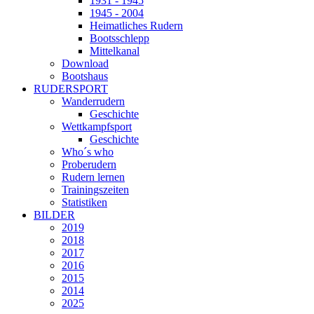
1931 - 1945
1945 - 2004
Heimatliches Rudern
Bootsschlepp
Mittelkanal
Download
Bootshaus
RUDERSPORT
Wanderrudern
Geschichte
Wettkampfsport
Geschichte
Who´s who
Proberudern
Rudern lernen
Trainingszeiten
Statistiken
BILDER
2019
2018
2017
2016
2015
2014
2025