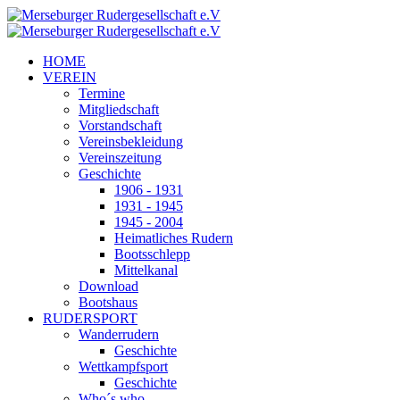
HOME
VEREIN
Termine
Mitgliedschaft
Vorstandschaft
Vereinsbekleidung
Vereinszeitung
Geschichte
1906 - 1931
1931 - 1945
1945 - 2004
Heimatliches Rudern
Bootsschlepp
Mittelkanal
Download
Bootshaus
RUDERSPORT
Wanderrudern
Geschichte
Wettkampfsport
Geschichte
Who´s who