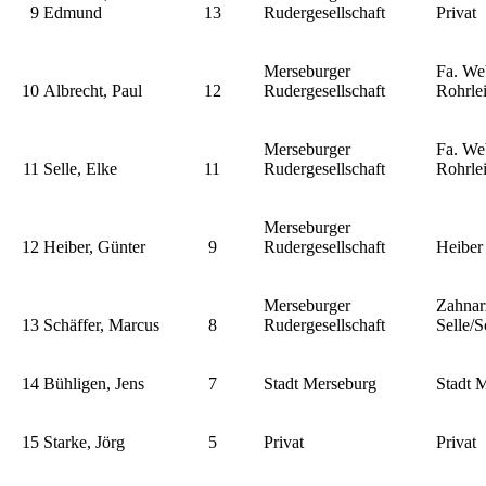
9
Edmund
13
Rudergesellschaft
Privat
Merseburger
Fa. We
10
Albrecht, Paul
12
Rudergesellschaft
Rohrle
Merseburger
Fa. We
11
Selle, Elke
11
Rudergesellschaft
Rohrle
Merseburger
12
Heiber, Günter
9
Rudergesellschaft
Heiber
Merseburger
Zahnar
13
Schäffer, Marcus
8
Rudergesellschaft
Selle/S
14
Bühligen, Jens
7
Stadt Merseburg
Stadt 
15
Starke, Jörg
5
Privat
Privat