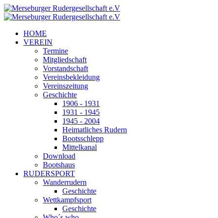
HOME
VEREIN
Termine
Mitgliedschaft
Vorstandschaft
Vereinsbekleidung
Vereinszeitung
Geschichte
1906 - 1931
1931 - 1945
1945 - 2004
Heimatliches Rudern
Bootsschlepp
Mittelkanal
Download
Bootshaus
RUDERSPORT
Wanderrudern
Geschichte
Wettkampfsport
Geschichte
Who´s who