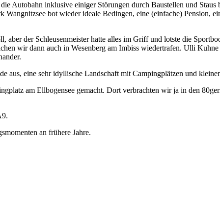
r die Autobahn inklusive einiger Störungen durch Baustellen und Sta
 Wangnitzsee bot wieder ideale Bedingen, eine (einfache) Pension, eine
aber der Schleusenmeister hatte alles im Griff und lotste die Sportboot
chen wir dann auch in Wesenberg am Imbiss wiedertrafen. Ulli Kuhne 
nander.
e aus, eine sehr idyllische Landschaft mit Campingplätzen und kleine
platz am Ellbogensee gemacht. Dort verbrachten wir ja in den 80gern 
A9.
ngsmomenten an frühere Jahre.