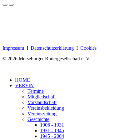
Impressum
I
Datenschutzerklärung
I
Cookies
© 2026 Merseburger Rudergesellschaft e. V.
HOME
VEREIN
Termine
Mitgliedschaft
Vorstandschaft
Vereinsbekleidung
Vereinszeitung
Geschichte
1906 - 1931
1931 - 1945
1945 - 2004